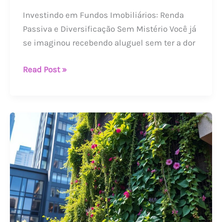
Investindo em Fundos Imobiliários: Renda
Passiva e Diversificação Sem Mistério Você já
se imaginou recebendo aluguel sem ter a dor
Read Post »
Jardim
Vertical:
Muito
Mais
que
uma
Tendência!