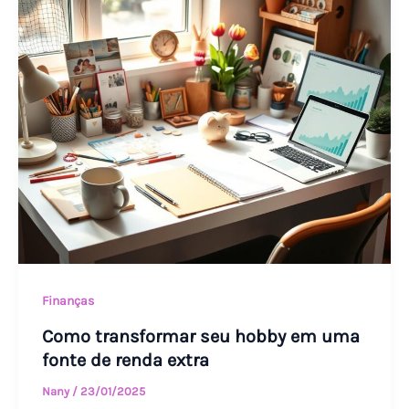
transformar
seu
hobby
em
uma
fonte
de
renda
extra
Finanças
Como transformar seu hobby em uma
fonte de renda extra
Nany
/
23/01/2025