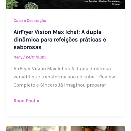
para
refeições
práticas
Casa e Decoração
e
AirFryer Vision Max Ichef: A dupla
saborosas
dinâmica para refeições práticas e
saborosas
Nany
/
24/01/2025
AirFryer Vision Max Ichef: A dupla dinâmica
versátil que transforma sua cozinha – Review
Completo e Sincero Já imaginou preparar
Read Post »
Como