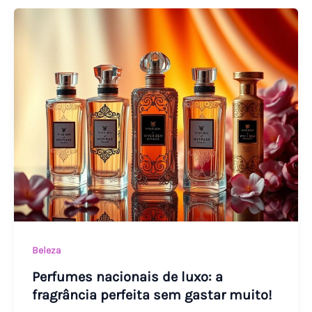
Perfumes
nacionais
de
luxo:
a
fragrância
perfeita
sem
gastar
muito!
Beleza
Perfumes nacionais de luxo: a
fragrância perfeita sem gastar muito!