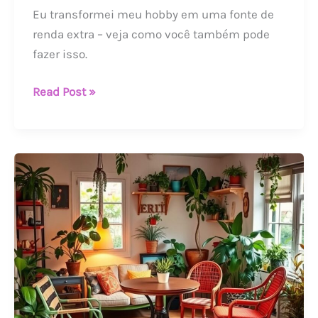
Eu transformei meu hobby em uma fonte de
renda extra – veja como você também pode
fazer isso.
Read Post »
Reutilize
e
transforme:
ideias
criativas
para
dar
uma