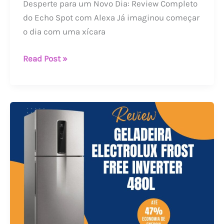
Desperte para um Novo Dia: Review Completo
do Echo Spot com Alexa Já imaginou começar
o dia com uma xícara
Read Post »
Review
Completo:
Geladeira
Electrolux
Frost
Free
480L
e
Seus