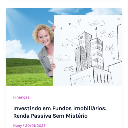
Investindo
em
Fundos
Imobiliários:
Renda
Passiva
Sem
Mistério
Finanças
Investindo em Fundos Imobiliários:
Renda Passiva Sem Mistério
Nany
/
20/01/2025