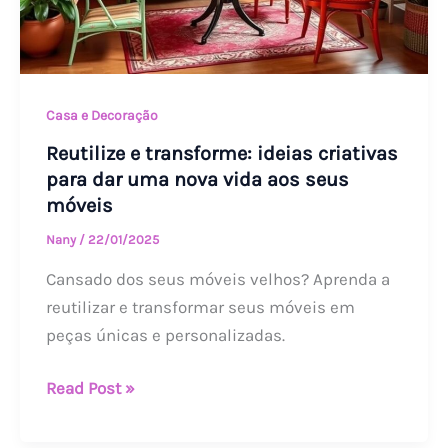
nova
vida
aos
seus
Casa e Decoração
móveis
Reutilize e transforme: ideias criativas
para dar uma nova vida aos seus
móveis
Nany
/
22/01/2025
Cansado dos seus móveis velhos? Aprenda a
reutilizar e transformar seus móveis em
peças únicas e personalizadas.
Read Post »