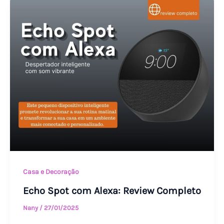
Echo
Spot
com
Alexa:
Review
Completo
Casa e Decoração
Echo Spot com Alexa: Review Completo
Nany
/
27/01/2025