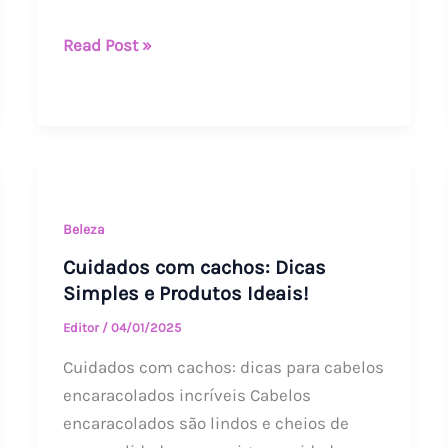
e
Read Post »
Estilo
Cuidados
com
cachos:
Beleza
Dicas
Cuidados com cachos: Dicas
Simples
Simples e Produtos Ideais!
e
Editor
/
04/01/2025
Produtos
Cuidados com cachos: dicas para cabelos
Ideais!
encaracolados incríveis Cabelos
encaracolados são lindos e cheios de