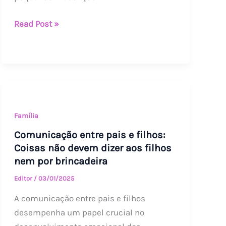
Read Post »
Comunicação
entre
pais
Família
e
Comunicação entre pais e filhos:
filhos:
Coisas não devem dizer aos filhos
Coisas
nem por brincadeira
não
Editor
/
03/01/2025
devem
A comunicação entre pais e filhos
dizer
desempenha um papel crucial no
aos