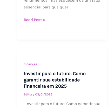
rendimentos, mas esquecem de um fator
Segurança
essencial para qualquer
Financeira
Read Post »
Investir
para
o
Finanças
futuro:
Investir para o futuro: Como
Como
garantir sua estabilidade
garantir
financeira em 2025
sua
Editor
/
03/01/2025
estabilidade
Investir para o futuro: Como garantir sua
financeira