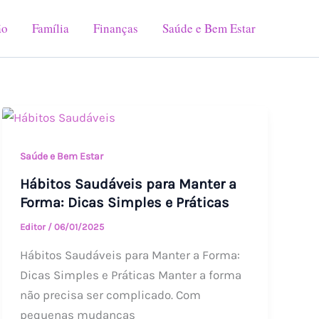
ão
Família
Finanças
Saúde e Bem Estar
Hábitos
Saudáveis
para
Saúde e Bem Estar
Manter
Hábitos Saudáveis para Manter a
a
Forma: Dicas Simples e Práticas
Forma:
Editor
/
06/01/2025
Dicas
Hábitos Saudáveis para Manter a Forma:
Simples
Dicas Simples e Práticas Manter a forma
e
não precisa ser complicado. Com
Práticas
pequenas mudanças