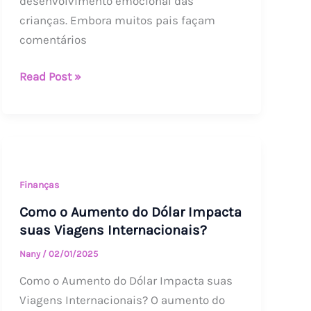
desenvolvimento emocional das
filhos
crianças. Embora muitos pais façam
nem
comentários
por
brincadeira
Read Post »
Como
o
Aumento
Finanças
do
Como o Aumento do Dólar Impacta
Dólar
suas Viagens Internacionais?
Impacta
Nany
/
02/01/2025
suas
Como o Aumento do Dólar Impacta suas
Viagens
Viagens Internacionais? O aumento do
Internacionais?