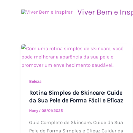
Ir
Viver Bem e Ins
para
o
conteúdo
Rotina
Simples
de
Skincare:
Cuide
Beleza
da
Rotina Simples de Skincare: Cuide
Sua
da Sua Pele de Forma Fácil e Eficaz
Pele
Nany
/
08/01/2025
de
Guia Completo de Skincare: Cuide da Sua
Forma
Pele de Forma Simples e Eficaz Cuidar da
Fácil