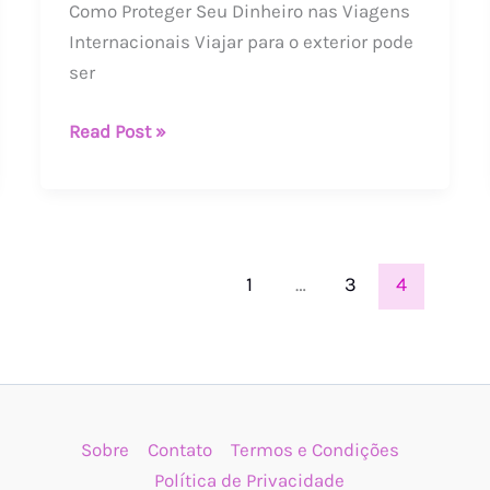
Como Proteger Seu Dinheiro nas Viagens
Seu
Internacionais Viajar para o exterior pode
Dinheiro
ser
nas
Viagens
Read Post »
Internacionais
1
…
3
4
Sobre
Contato
Termos e Condições
Política de Privacidade