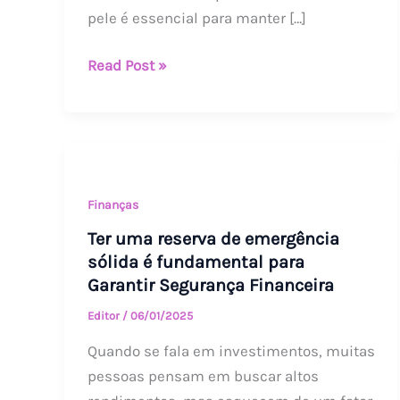
pele é essencial para manter […]
e
Eficaz
Read Post »
Ter
uma
reserva
Finanças
de
Ter uma reserva de emergência
emergência
sólida é fundamental para
sólida
Garantir Segurança Financeira
é
Editor
/
06/01/2025
fundamental
Quando se fala em investimentos, muitas
para
pessoas pensam em buscar altos
Garantir