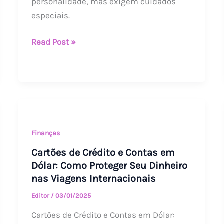
personalidade, mas exigem cuidados
especiais.
Read Post »
Cartões
de
Crédito
Finanças
e
Cartões de Crédito e Contas em
Contas
Dólar: Como Proteger Seu Dinheiro
em
nas Viagens Internacionais
Dólar:
Editor
/
03/01/2025
Como
Cartões de Crédito e Contas em Dólar:
Proteger