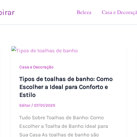
pirar
Beleza
Casa e Decoraç
Tipos
de
toalhas
Casa e Decoração
de
Tipos de toalhas de banho: Como
banho:
Escolher a Ideal para Conforto e
Como
Estilo
Escolher
Editor
/
07/01/2025
a
Tudo Sobre Toalhas de Banho: Como
Ideal
Escolher a Toalha de Banho Ideal para
para
Sua Casa As toalhas de banho são
Conforto